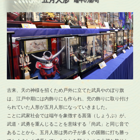
端午の節句
古来、天の神様を招くため戸外に立てた武具やのぼり旗
は、江戸中期には内飾りにも作られ、兜の飾りに取り付け
られていた人形が五月人形になっていきました。
ことに武家社会では端午を象徴する菖蒲（しょうぶ）が、
武道・武勇を重んじることを意味する「尚武」と同じ音で
あることから、五月人形は男の子が多くの困難に打ち勝っ